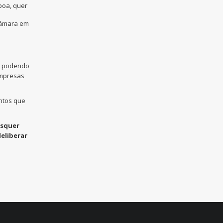
boa, quer
 câmara em
, podendo
empresas
ntos que
isquer
eliberar