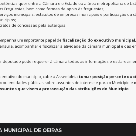
etências quer entre a Câmara e o Estado ou a área metropolitana de Lis
as Freguesias, bem como formas de apoio às freguesias;
erviços municipais, estatutos de empresas municipais e participação da
nicípios;
tratos de concessão pela autarquia;
empenha um importante papel de
fiscalização do executivo municipal
ensura, acompanhar e fiscalizar a atividade da câmara municipal e das 
er deputado pode requerer à câmara todas as informações e esclarecime
entativo do município, cabe à Assembleia
tomar posição perante qua
o
ou entidades públicas sobre assuntos de interesse para o Município e
d
assuntos que visem a prossecução das atribuições do Município
.
A MUNICIPAL DE OEIRAS