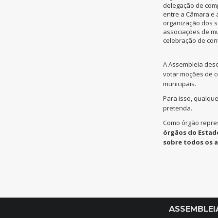
delegação de comp
entre a Câmara e 
organização dos s
associações de mu
celebração de con
A Assembleia des
votar moções de c
municipais.
Para isso, qualqu
pretenda.
Como órgão repres
órgãos do Estad
sobre todos os 
ASSEMBLEI