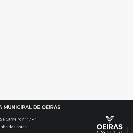
A MUNICIPAL DE OEIRAS
 Sá Carneiro nº 17 – 1º
inho das Antas